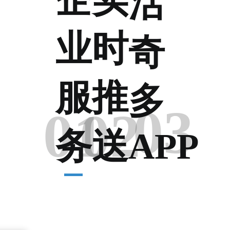
活
业
时
奇
服
推
多
03
01
02
务
送
APP